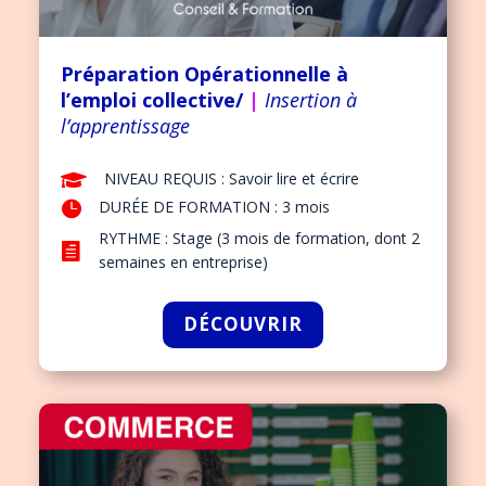
Préparation Opérationnelle à
l’emploi collective/
|
Insertion à
l’apprentissage
NIVEAU REQUIS : Savoir lire et écrire

DURÉE DE FORMATION : 3 mois

RYTHME : Stage (3 mois de formation, dont 2

semaines en entreprise)
DÉCOUVRIR