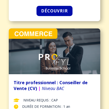
DÉCOUVRIR
Titre professionnel : Conseiller de
Vente (CV)
|
Niveau BAC
NIVEAU REQUIS : CAP

DURÉE DE FORMATION : 1 an
