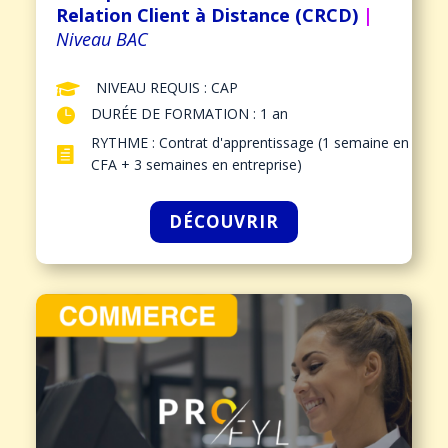
Relation Client à Distance (CRCD)
|
Niveau BAC
NIVEAU REQUIS : CAP

DURÉE DE FORMATION : 1 an

RYTHME : Contrat d'apprentissage (1 semaine en

CFA + 3 semaines en entreprise)
DÉCOUVRIR