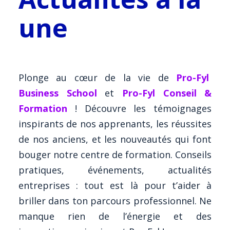
une
Plonge au cœur de la vie de
Pro-Fyl
J’apprécie particulièrement les soirées où je peux me
Business School
et
Pro-Fyl Conseil &
détendre et explorer différents jeux en ligne, et
récemment, j’ai découvert
Formation
! Découvre les témoignages
Slotexo casino
qui offre une
expérience captivante avec ses nombreuses machines à
inspirants de nos apprenants, les réussites
sous et jeux de table. La plateforme est intuitive, ce qui
de nos anciens, et les nouveautés qui font
me permet de naviguer facilement entre les jeux et de
bouger notre centre de formation. Conseils
trouver de nouvelles façons de tester ma chance et ma
pratiques, événements, actualités
stratégie. Les tournois en ligne ajoutent une dimension
entreprises : tout est là pour t’aider à
sociale intéressante, où je peux interagir avec d’autres
briller dans ton parcours professionnel. Ne
joueurs et comparer nos performances. Même quand je
manque rien de l’énergie et des
ne gagne pas, l’adrénaline et le plaisir de jouer sont