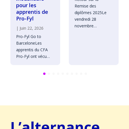
apprentis ont vécu
Remise des
une…
diplômes 2025Le
vendredi 28
novembre…
L’alternance,