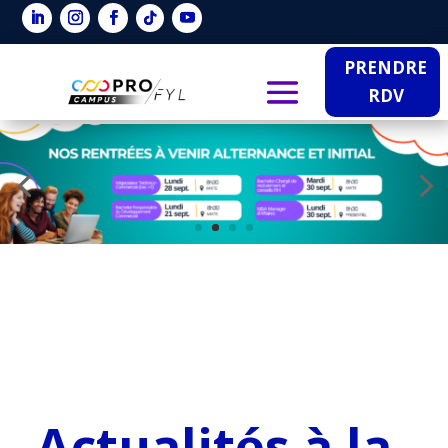
PRENDRE
RDV
Actualités à la