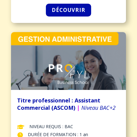
DÉCOUVRIR
Titre professionnel : Assistant
Commercial (ASCOM)
|
Niveau
BAC+2
NIVEAU REQUIS : BAC

DURÉE DE FORMATION : 1 an
