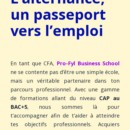
un passeport
vers l’emploi
En tant que CFA,
Pro-Fyl Business School
Pour des sessions plus variées,
casino Winbay
offre un
ne se contente pas d’être une simple école,
large éventail de jeux allant des classiques aux
nouveautés les plus modernes. La navigation fluide et le
mais un véritable partenaire dans ton
design attractif rendent chaque moment de jeu agréable
parcours professionnel. Avec une gamme
et engageant. J’aime particulièrement les défis proposés
de formations allant du niveau
CAP au
dans les tournois en ligne, qui ajoutent un aspect social et
BAC+5
, nous sommes là pour
compétitif intéressant. Même lors de petites pertes,
t’accompagner afin de t’aider à atteindre
l’expérience reste divertissante et motivante, car elle me
tes objectifs professionnels. Acquiers