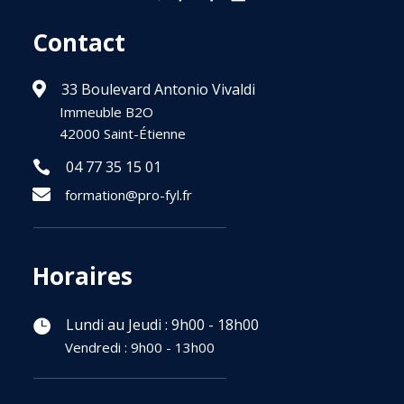
Contact
33 Boulevard Antonio Vivaldi

Immeuble B2O
P
42000 Saint-Étienne
P
04 77 35 15 01


formation@pro-fyl.fr
Horaire
s
Lundi au Jeudi : 9h00 - 18h00

Vendredi : 9h00 - 13h00
P